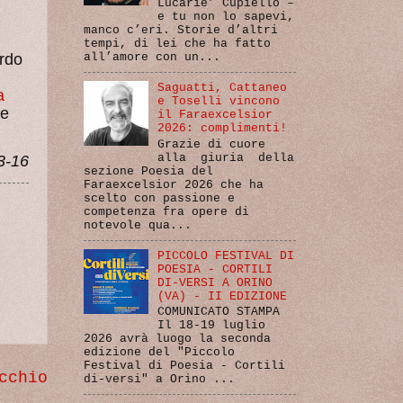
Lucarie’ Cupiello –
e tu non lo sapevi,
manco c’eri. Storie d’altri
tempi, di lei che ha fatto
ardo
all’amore con un...
Saguatti, Cattaneo
a
e Toselli vincono
ne
il Faraexcelsior
2026: complimenti!
Grazie di cuore
alla giuria della
3-16
sezione Poesia del
Faraexcelsior 2026 che ha
scelto con passione e
competenza fra opere di
notevole qua...
PICCOLO FESTIVAL DI
POESIA - CORTILI
DI-VERSI A ORINO
(VA) - II EDIZIONE
COMUNICATO STAMPA
Il 18-19 luglio
2026 avrà luogo la seconda
edizione del "Piccolo
Festival di Poesia - Cortili
cchio
di-versi" a Orino ...