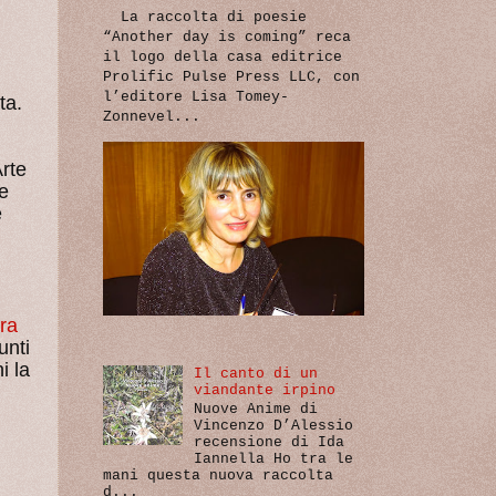
La raccolta di poesie
“Another day is coming” reca
il logo della casa editrice
Prolific Pulse Press LLC, con
l’editore Lisa Tomey-
ta.
Zonnevel...
Arte
e
e
ra
unti
i la
Il canto di un
viandante irpino
Nuove Anime di
Vincenzo D’Alessio
recensione di Ida
Iannella Ho tra le
mani questa nuova raccolta
d...