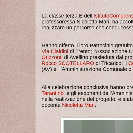
La classe terza E dell’
IstitutoCompren
professoressa Nicoletta Mari, ha acco
realizzare un percorso che conducesse g
Hanno offerto il loro Patrocinio gratuit
Via Cialdini
di Trento; l’Associazione C
Orizzonti
di Avellino presieduta dal p
Rocco SCOTELLARO
di Tricarico; il
C
(AV) e l’Amministrazione Comunale d
Alla celebrazione conclusiva hanno pr
Tarantino
e gli esponenti dell’Amminist
nella realizzazione del progetto, è stata
docente
Nicoletta Mari
.