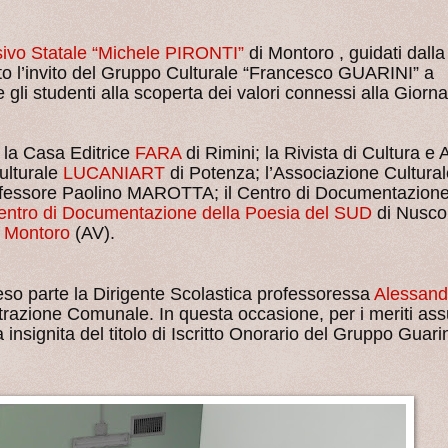
sivo Statale “Michele PIRONTI”
di Montoro , guidati dalla
lto l’invito del Gruppo Culturale “Francesco GUARINI” a
li studenti alla scoperta dei valori connessi alla Giorna
o la Casa Editrice
FARA
di Rimini; la Rivista di Cultura e 
ulturale
LUCANIART
di Potenza; l’Associazione Cultural
rofessore Paolino MAROTTA; il Centro di Documentazion
entro di Documentazione della Poesia del SUD
di Nusco
i
Montoro
(AV).
eso parte la Dirigente Scolastica professoressa
Alessand
razione Comunale. In questa occasione, per i meriti ass
 insignita del titolo di Iscritto Onorario del Gruppo Guarin