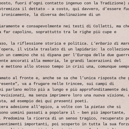
posto, fuori d’ogni contatto ingenuo con la Tradizione) 
stremizza il dettato – a costo, qui davvero, d’essere
fu
ironicamente, la diversa declinazione di un
iaramente e consapevolmente nei testi di Colletti, ma ch
a far capolino, soprattutto tra le righe più cupe e
aso, la riflessione storica e politica.
L’erbario di mar
’opera, il vitale traslato di un lapidario: la collezion
in un cammino che si dipana per l’Europa delle due guerr
ente ancorati alla memoria, le grandi lacerazioni del
 e mettono allo stesso tempo in crisi una, comunque semp
amato al fronte e, anche se sa che l’unica risposta che 
resente”, va a frugare nelle trincee, sui campi di
hi parlano molto più a lungo e più approfonditamente dei
revisionati,
ma senza imprimere loro una
nuova visione,
c
asta, ad esempio dei
qui presenti
poeti.
cera adesione all’epico, a volte con la
pietas
che si
sono uomini passati a popolare il – ben più importante,
. Predomina la ricerca di un senso tragico, recuperato p
sentimenti importanti, poi scoperto in tutta la sua forz