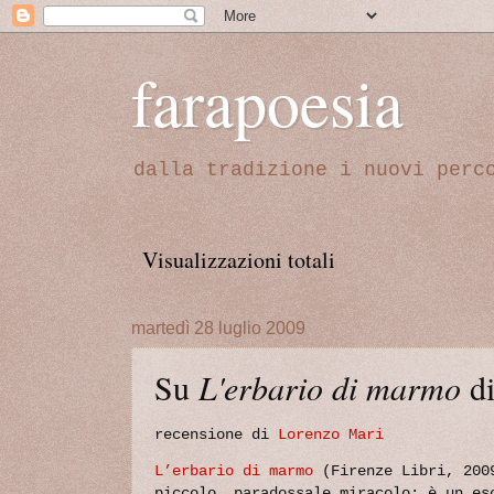
farapoesia
dalla tradizione i nuovi perc
Visualizzazioni totali
martedì 28 luglio 2009
Su
L'erbario di marmo
di
recensione di
Lorenzo Mari
L’erbario di marmo
(Firenze Libri, 2009
piccolo, paradossale miracolo: è un es