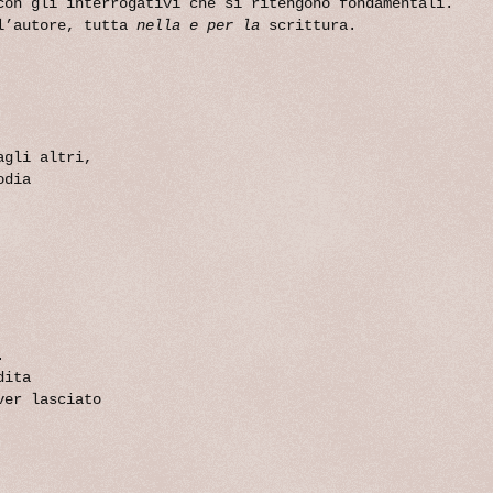
con gli interrogativi che si ritengono fondamentali.
ll’autore, tutta
nella e per la
scrittura.
agli altri,
odia
.
dita
ver lasciato