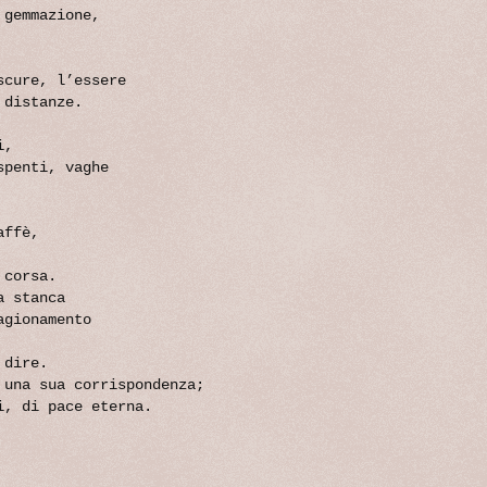
 gemmazione,
scure, l’essere
 distanze.
i,
spenti, vaghe
affè,
 corsa.
a stanca
agionamento
 dire.
 una sua corrispondenza;
i, di pace eterna.