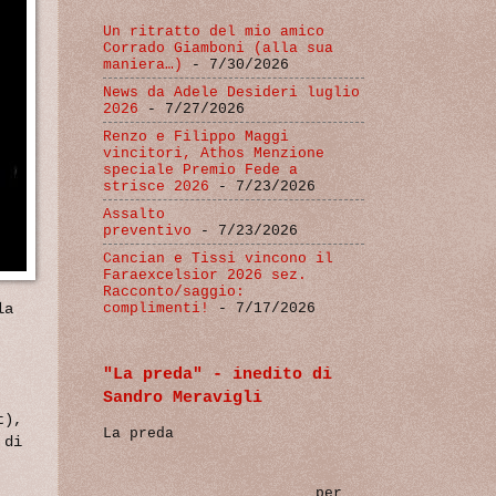
Un ritratto del mio amico
Corrado Giamboni (alla sua
maniera…)
- 7/30/2026
News da Adele Desideri luglio
2026
- 7/27/2026
Renzo e Filippo Maggi
vincitori, Athos Menzione
speciale Premio Fede a
strisce 2026
- 7/23/2026
Assalto
preventivo
- 7/23/2026
Cancian e Tissi vincono il
Faraexcelsior 2026 sez.
Racconto/saggio:
complimenti!
- 7/17/2026
la
"La preda" - inedito di
Sandro Meravigli
t),
La preda
 di
per