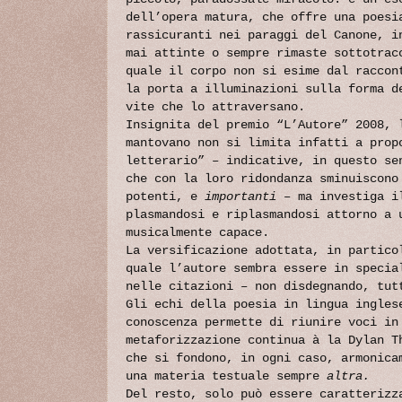
dell’opera matura, che offre una poesi
rassicuranti nei paraggi del Canone, i
mai attinte o sempre rimaste sottotrac
quale il corpo non si esime dal raccon
la porta a illuminazioni sulla forma d
vite che lo attraversano.
Insignita del premio “L’Autore” 2008, 
mantovano non si limita infatti a prop
letterario” – indicative, in questo se
che con la loro ridondanza sminuiscono
potenti, e
importanti
– ma investiga il
plasmandosi e riplasmandosi attorno a 
musicalmente capace.
La versificazione adottata, in partico
quale l’autore sembra essere in specia
nelle citazioni – non disdegnando, tut
Gli echi della poesia in lingua ingles
conoscenza permette di riunire voci in
metaforizzazione continua à la Dylan T
che si fondono, in ogni caso, armonica
una materia testuale sempre
altra.
Del resto, solo può essere caratterizz