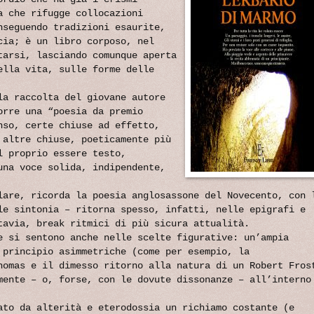
a che rifugge collocazioni
nseguendo tradizioni esaurite,
cia; è un libro corposo, nel
tarsi, lasciando comunque aperta
ella vita, sulle forme delle
la raccolta del giovane autore
orre una “poesia da premio
nso, certe chiuse ad effetto,
 altre chiuse, poeticamente più
 proprio essere testo,
una voce solida, indipendente,
lare, ricorda la poesia anglosassone del Novecento, con 
le sintonia – ritorna spesso, infatti, nelle epigrafi e
tavia, break ritmici di più sicura attualità.
e si sentono anche nelle scelte figurative: un’ampia
 principio asimmetriche (come per esempio, la
homas e il dimesso ritorno alla natura di un Robert Fros
mente – o, forse, con le dovute dissonanze – all’interno
ato da alterità e eterodossia un richiamo costante (e