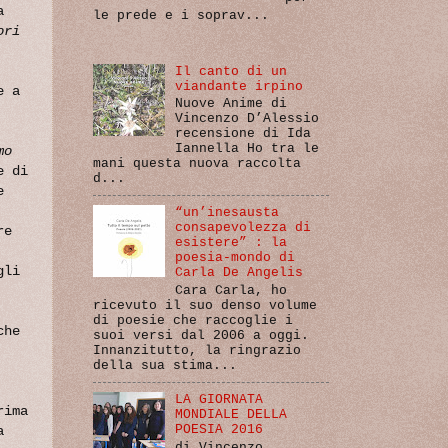
a
le prede e i soprav...
ori
Il canto di un
viandante irpino
e a
Nuove Anime di
Vincenzo D’Alessio
recensione di Ida
Iannella Ho tra le
mo
mani questa nuova raccolta
e di
d...
e
“un’inesausta
consapevolezza di
re
esistere” : la
poesia-mondo di
gli
Carla De Angelis
Cara Carla, ho
ricevuto il suo denso volume
di poesie che raccoglie i
he
suoi versi dal 2006 a oggi.
Innanzitutto, la ringrazio
della sua stima...
LA GIORNATA
rima
MONDIALE DELLA
POESIA 2016
a
di Vincenzo