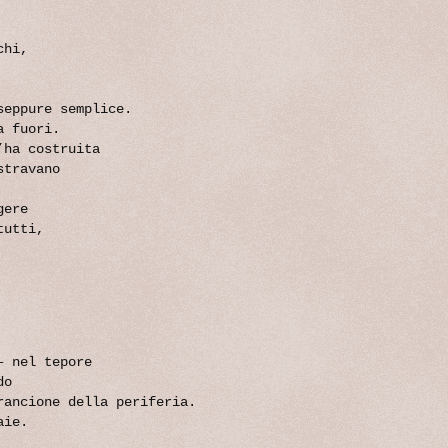
chi,
seppure semplice.
a fuori.
’ha costruita
stravano
gere
tutti,
– nel tepore
do
rancione della periferia.
aie.