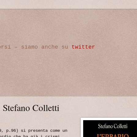
orsi – siamo anche su
twitter
 Stefano Colletti
, p.96) si presenta come un
ordio che ha già i crismi