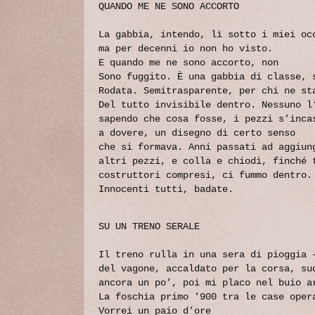
QUANDO ME NE SONO ACCORTO
La gabbia, intendo, lì sotto i miei oc
ma per decenni io non ho visto.
E quando me ne sono accorto, non
Sono fuggito. È una gabbia di classe, 
Rodata. Semitrasparente, per chi ne st
Del tutto invisibile dentro. Nessuno l
sapendo che cosa fosse, i pezzi s’inca
a dovere, un disegno di certo senso
che si formava. Anni passati ad aggiun
altri pezzi, e colla e chiodi, finché 
costruttori compresi, ci fummo dentro.
Innocenti tutti, badate.
SU UN TRENO SERALE
Il treno rulla in una sera di pioggia 
del vagone, accaldato per la corsa, su
ancora un po’, poi mi placo nel buio a
La foschia primo '900 tra le case oper
Vorrei un paio d’ore