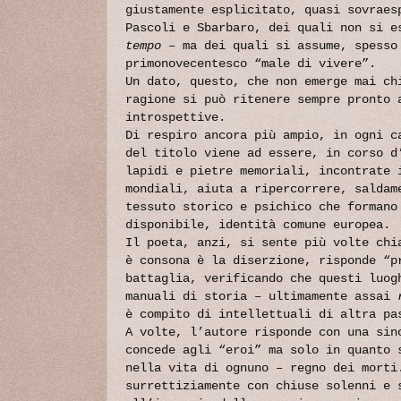
giustamente esplicitato, quasi sovraes
Pascoli e Sbarbaro, dei quali non si e
tempo
– ma dei quali si assume, spesso 
primonovecentesco “male di vivere”.
Un dato, questo, che non emerge mai ch
ragione si può ritenere sempre pronto 
introspettive.
Di respiro ancora più ampio, in ogni c
del titolo viene ad essere, in corso d
lapidi e pietre memoriali, incontrate 
mondiali, aiuta a ripercorrere, saldam
tessuto storico e psichico che formano
disponibile, identità comune europea.
Il poeta, anzi, si sente più volte chi
è consona è la diserzione, risponde “p
battaglia, verificando che questi luog
manuali di storia – ultimamente assai
è compito di intellettuali di altra p
A volte, l’autore risponde con una sin
concede agli “eroi” ma solo in quanto 
nella vita di ognuno – regno dei morti
surrettiziamente con chiuse solenni e 