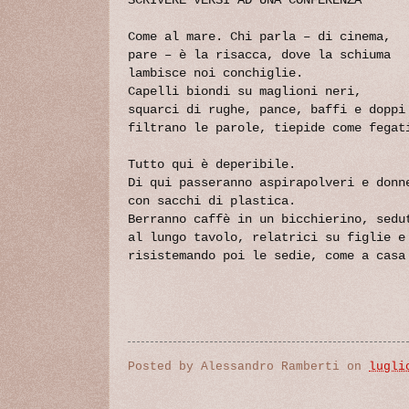
SCRIVERE VERSI AD UNA CONFERENZA
Come al mare. Chi parla – di cinema,
pare – è la risacca, dove la schiuma
lambisce noi conchiglie.
Capelli biondi su maglioni neri,
squarci di rughe, pance, baffi e doppi
filtrano le parole, tiepide come fegat
Tutto qui è deperibile.
Di qui passeranno aspirapolveri e donn
con sacchi di plastica.
Berranno caffè in un bicchierino, sedu
al lungo tavolo, relatrici su figlie e
risistemando poi le sedie, come a casa
Posted by
Alessandro Ramberti
on
lugli