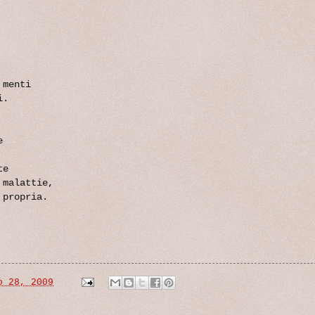
 menti
i.
e
te
 malattie,
 propria.
o 28, 2009